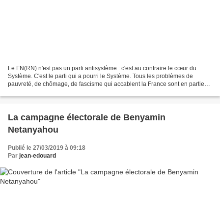
Le FN(RN) n'est pas un parti antisystème : c'est au contraire le cœur du
Système. C'est le parti qui a pourri le Système. Tous les problèmes de
pauvreté, de chômage, de fascisme qui accablent la France sont en partie
originaires du FN. C'est Mitterrand...
La campagne électorale de Benyamin
Netanyahou
Publié le 27/03/2019 à 09:18
Par
jean-edouard